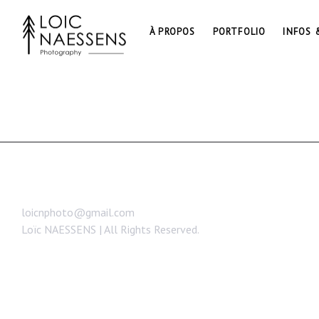
À PROPOS
PORTFOLIO
INFOS 
loicnphoto@gmail.com
Loïc NAESSENS | All Rights Reserved.